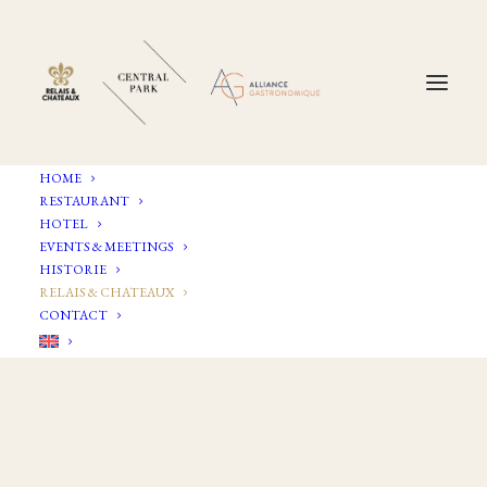
HOME
RESTAURANT
HOTEL
EVENTS & MEETINGS
HISTORIE
RELAIS & CHATEAUX
CONTACT
O
v
e
r
R
e
l
a
i
s
&
C
h
â
t
e
a
u
x