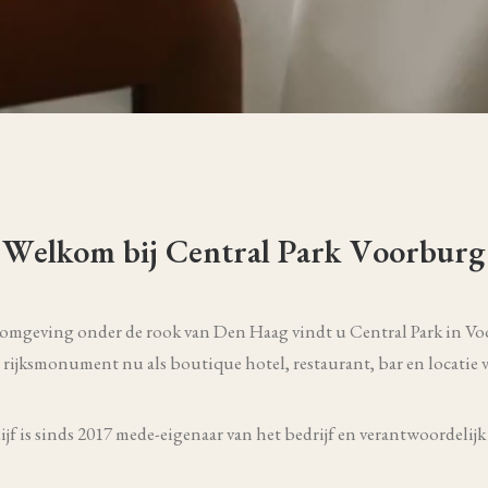
W
e
l
k
o
m
b
i
j
C
e
n
t
r
a
l
P
a
r
k
V
o
o
r
b
u
r
g
omgeving onder de rook van Den Haag vindt u Central Park in Vo
e rijksmonument nu als boutique hotel, restaurant, bar en locatie
f is sinds 2017 mede-eigenaar van het bedrijf en verantwoordelijk 